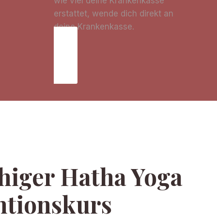
wie viel deine Krankenkasse
erstattet, wende dich direkt an
deine Krankenkasse.
higer Hatha Yoga
ntionskurs