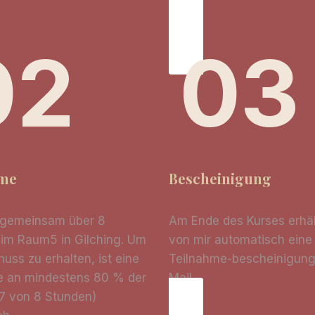
02
03
hme
Bescheinigung
 gemeinsam über 8
Am Ende des Kurses erhäl
 im Raum5 in Gilching. Um
von mir automatisch eine
uss zu erhalten, ist eine
Teilnahme-bescheinigung
e an mindestens 80 % der
Mail.
7 von 8 Stunden)