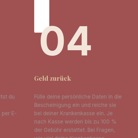
04
Geld zurück
tst du
Fülle deine persönliche Daten in die
Bescheinigung ein und reiche sie
 per E-
bei deiner Krankenkasse ein. Je
nach Kasse werden bis zu 100 %
der Gebühr erstattet. Bei Fragen,