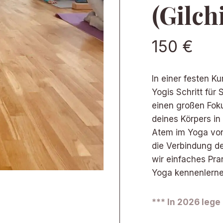
(Gilch
150 €
In einer festen 
Yogis Schritt für
einen großen Fok
deines Körpers in
Atem im Yoga von
die Verbindung 
wir einfaches Pr
Yoga kennenlerne
*** In 2026 lege