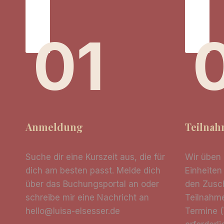
01
Anmeldung
Teilna
Suche dir eine Kurszeit aus, die für
Wir üben
dich am besten passt. Melde dich
Einheiten
über das Buchungsportal an oder
den Zusch
schreibe mir eine Nachricht an
Teilnahm
hello@luisa-elsesser.de
Termine (