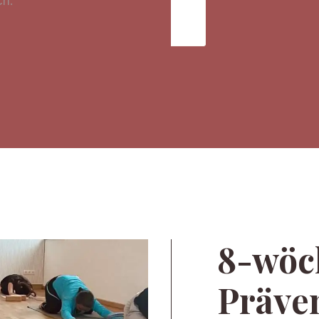
ch.
8-wöc
Präve