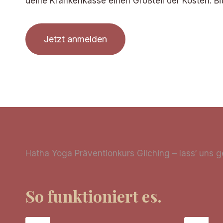
deine Krankenkasse einen Großteil der Kosten. Bitt
Jetzt anmelden
Hatha Yoga Präventionkurs Gilching – lass‘ uns
So funktioniert es.