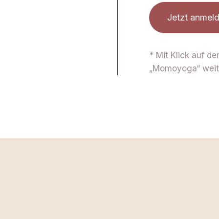
Jetzt anmel
* Mit Klick auf d
„Momoyoga“ weite