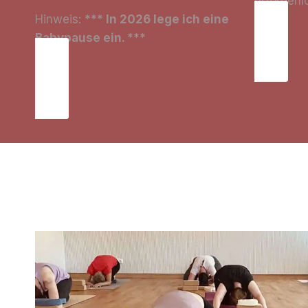
erforderli
Hinweis:
*** In 2026 lege ich eine
Babypause ein. ***