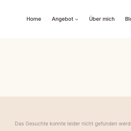
Zum
Inhalt
Home
Angebot
Über mich
Bl
springen
Das Gesuchte konnte leider nicht gefunden werden.